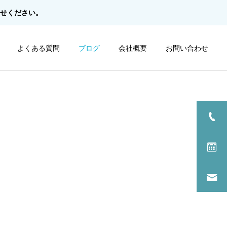
せ
ください。
よくある質問
ブログ
会社概要
お問い合わせ
詳細を見る
特別 / 片付ごみ
スタッフブログ
スタッフブログ
新入社員歓迎昼食会＆ボー
地域美化活動「一貴山校
リング大会!!
区」を行いました！