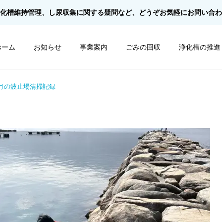
化槽維持管理、し尿収集に関する疑問など、どうぞお気軽に
お問い合わ
ホーム
お知らせ
事業案内
ごみの回収
浄化槽の推進
3月の波止場清掃記録
粗大ごみ
事業所ごみ
スタッフブログ
スタッフブログ
地域美化活動『鹿家地区』
7月の波止場清掃記録
を行いました！